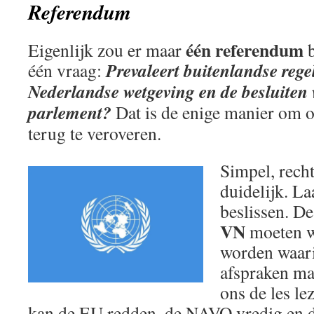
Referendum
één referendum
Eigenlijk zou er maar
b
Prevaleert buitenlandse rege
één vraag:
Nederlandse wetgeving en de besluiten
parlement?
Dat is de enige manier om 
terug te veroveren.
Simpel, recht
duidelijk. La
beslissen. D
VN
moeten w
worden waari
afspraken ma
ons de les lez
kan de EU redden, de NAVO vredig en 