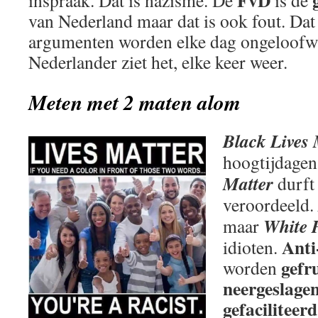
FvD
inspraak. Dat is nazisme. De
is de
van Nederland maar dat is ook fout. Dat
argumenten worden elke dag ongeloofwa
Nederlander ziet het, elke keer weer.
Meten met 2 maten alom
Black Lives 
hoogtijdagen
Matter
durft 
veroordeeld.
White 
maar
Anti
idioten.
gefr
worden
neergeslage
gefaciliteerd