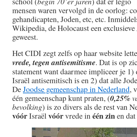
school (
begin 70’er jaren
) dat er legio
mensen waren vervolgd in de oorlog: c
gehandicapten, Joden, etc, etc. Inmiddel
Wikipedia, de Holocaust een exclusieve
geweest.
Het CIDI zegt zelfs op haar website lette
vrede, tegen antisemitisme
. Dat is op zi
statement want daarmee impliceer je 1) d
Israël antisemitisch is en 2) dat alle Jod
De
Joodse gemeenschap in Nederland
, 
0,25%
één gemeenschap kunt praten, (
v
bevolking
) is zo divers als de rest van 
vóór
vóór
één
zin
Israël
vrede in
en dat 