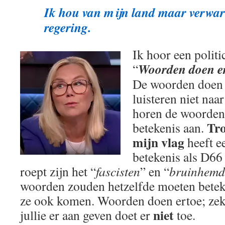
Ik hou van mijn land maar verwar
regering.
Ik hoor een politi
Woorden doen e
“
De woorden doen e
luisteren niet naa
horen de woorden 
Tro
betekenis aan.
mijn vlag
heeft e
betekenis als D66
roept zijn het “
fascisten
” en “
bruinhemd
woorden zouden hetzelfde moeten betek
ze ook komen. Woorden doen ertoe; zeke
niet
jullie er aan geven doet er
toe.