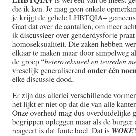
die ik ken. Je mag geen enkele opmerki
je krijgt de gehele LHBTQIA+ gemeensc
Gaat dat over de aantallen, om meer ach
ik discussieer over genderdysforie praat
homoseksualiteit. Die zaken hebben we
elkaar te maken maar door simpelweg a
de groep “
heteroseksueel en tevreden m
onder één noe
vreselijk generaliserend
elke discussie dood.
Er zijn dus allerlei verschillende vorme
het lijkt er niet op dat die van alle kant
Onze overheid mag dus overduidelijke g
begrippen opleggen maar als de burger 
WOKE
reageert is dat foute boel. Dat is