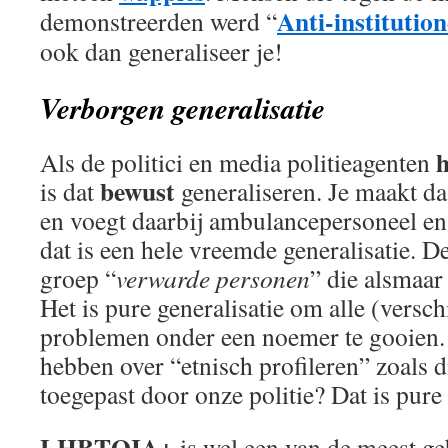
Anti-institutio
demonstreerden werd “
ook dan generaliseer je!
Verborgen generalisatie
h
Als de politici en media politieagenten
bewust
is dat
generaliseren. Je maakt d
en voegt daarbij ambulancepersoneel en
dat is een hele vreemde generalisatie. 
groep “
verwarde personen
” die alsmaar 
Het is pure generalisatie om alle (versc
problemen onder een noemer te gooien.
hebben over “etnisch profileren” zoals d
toegepast door onze politie? Dat is pure 
LHBTQIA+
is wel een van de meest ge