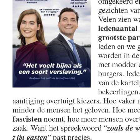
omgekeerd en
gezichten van
Velen zien wa
ledenaantal
grootste par
leden en we 
worden in de
met modder 
burgers. Ied
van de kartel
bekeerlingen
aantijging overtuigt kiezers. Hoe vaker
minder de mensen het geloven. Hoe mee
fascisten
noemt, hoe meer mensen overt
zoals de w
zaak. Want het spreekwoord “
zijn gasten
” past precies.