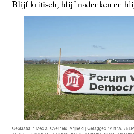
Blijf kritisch, blijf nadenken en bl
Geplaatst in
Media
,
Overheid
,
Vrijheid
|
Getagged
#Antifa
,
#BL
#NPO
,
#POWNED
,
#PROPAGANDA
,
#ThierryBaudet
|
Reacties