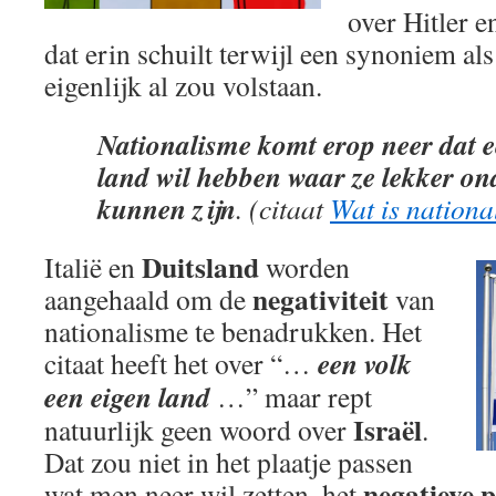
over Hitler 
dat erin schuilt terwijl een synoniem al
eigenlijk al zou volstaan.
Nationalisme komt erop neer dat e
land wil hebben waar ze lekker o
kunnen zijn
. (citaat
Wat is nationa
Duitsland
Italië en
worden
negativiteit
aangehaald om de
van
nationalisme te benadrukken. Het
een volk
citaat heeft het over “…
een eigen land
…” maar rept
Israël
natuurlijk geen woord over
.
Dat zou niet in het plaatje passen
negatieve p
wat men neer wil zetten, het