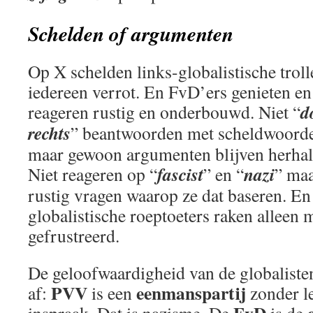
Schelden of argumenten
Op X schelden links-globalistische troll
iedereen verrot. En FvD’ers genieten en
d
reageren rustig en onderbouwd. Niet “
rechts
” beantwoorden met scheldwoord
maar gewoon argumenten blijven herhal
fascist
nazi
Niet reageren op “
” en “
” ma
rustig vragen waarop ze dat baseren. En
globalistische roeptoeters raken alleen 
gefrustreerd.
De geloofwaardigheid van de globalist
PVV
eenmanspartij
af:
is een
zonder l