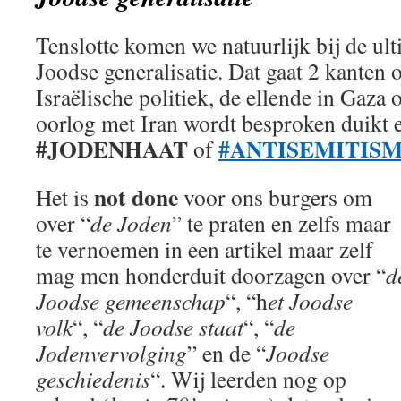
Tenslotte komen we natuurlijk bij de ult
Joodse generalisatie. Dat gaat 2 kanten o
Israëlische politiek, de ellende in Gaza 
oorlog met Iran wordt besproken duikt 
#JODENHAAT
#ANTISEMITIS
of
not done
Het is
voor ons burgers om
over “
de Joden
” te praten en zelfs maar
te vernoemen in een artikel maar zelf
mag men honderduit doorzagen over “
d
Joodse gemeenschap
“, “h
et Joodse
volk
“, “
de Joodse staat
“, “
de
Jodenvervolging
” en de “
Joodse
geschiedenis
“. Wij leerden nog op